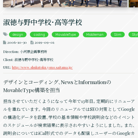
淑徳与野中学校・高等学校
design
coding
MovableType
Middleman
Slim
Sty
2006-10-30
2019-09-01
Direction: 小河原企画事務所
Client: 淑徳与野中学校・高等学校
URL:
http://www.shukutoku.yono.saitama.jp/
デザインとコーディング、NewsとInformationの
MovableType構築を担当
担当させていただくようになって今年で13年目。定期的にリニューア
ルを重ねています。今回のリニューアルではSEO対策としてGoogle
の構造化データを設置、学校の基本情報や学校説明会などのイベント
のスケジュールが検索結果に表示されやすいようにしました。また、
説明会についてはiCal形式でのデータも配信しユーザーのGoogleカ