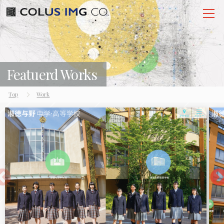
Featuerd Works
Top
Work